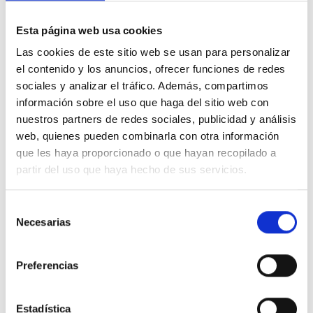
Esta página web usa cookies
Condiciones
Las cookies de este sitio web se usan para personalizar
el contenido y los anuncios, ofrecer funciones de redes
sociales y analizar el tráfico. Además, compartimos
Punto de encuentro
información sobre el uso que haga del sitio web con
nuestros partners de redes sociales, publicidad y análisis
web, quienes pueden combinarla con otra información
que les haya proporcionado o que hayan recopilado a
OPINIONES VERIFICADAS
partir del uso que haya hecho de sus servicios.
Nuestros viajeros siempre
hablan por nosotros
S
Necesarias
e
l
e
Preferencias
c
EXCELENTE
TOP VIAJEROS
c
i
Estadística